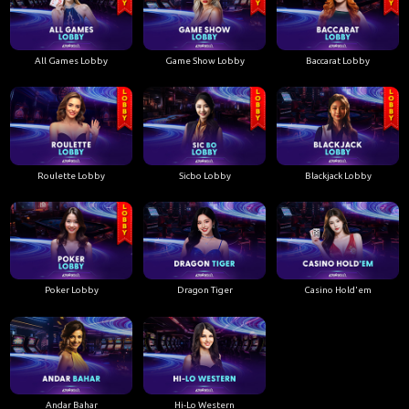
All Games Lobby
Game Show Lobby
Baccarat Lobby
Roulette Lobby
Sicbo Lobby
Blackjack Lobby
Poker Lobby
Dragon Tiger
Casino Hold'em
Andar Bahar
Hi-Lo Western