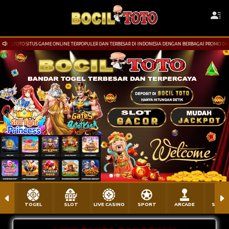
OTO SITUS GAME ONLINE TERPOPULER DAN TERBESAR DI INDONESIA DENGAN BERBAGAI PROMO DAN BONU
TOGEL
SLOT
LIVE CASINO
SPORT
ARCADE
SABU