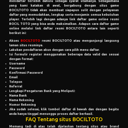
mendaftar terlebih dahulu sebagai syarat utamanya. Sebagaimana
yang kami katakan di awal, bergabung dengan situs game
BOCILTOTO tidak akan membuat siapapun sulit dengan pelayanan
daftar yang memudahkan, lengkap serta menjamin semua kebutuhan
player. Terlebih lagi dengan adanya link daftar game online resmi
BOCIL TOTO yang bisa anda maksimalkan. Adapun cara daftar game
online melalui link daftar resmi BOCILTOTO antara lain seperti
berikut ini:
Akses
BOCILTOTO
resmi BOCILTOTO atau mengunjungi langsung
laman situs resminya.
Lakukan pendaftaran akun dengan cara pilih menu daftar.
Isi formulir register menggunakan beberapa data valid dan sesuai
dengan format:
Username
Password
Konfirmasi Password
Email
Telepon
Referral
Lengkapi Pengaturan Bank yang Meliputi:
Nama Bank
Nama Rekening
Nomor Rekening
Jika sudah selesai, klik tombol daftar di bawah dan dengan begitu
anda hanya tinggal menunggu proses daftar berhasil.
FAQ Tentang situs BOCILTOTO
Memang tadi di atas telah dijelaskan tentang situs atau brand