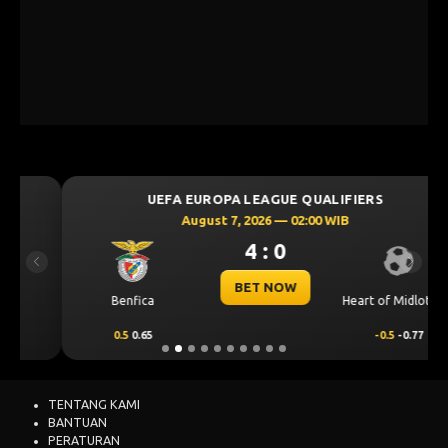
UEFA EUROPA LEAGUE QUALIFIERS
August 7, 2026 — 02:00 WIB
4 : 0
Previous
Next
BET NOW
Benfica
Heart of Midlothian
0.5
0.65
-0.5
-0.77
TENTANG KAMI
BANTUAN
PERATURAN