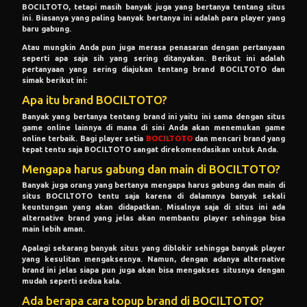
BOCILTOTO, tetapi masih banyak juga yang bertanya tentang situs
ini. Biasanya yang paling banyak bertanya ini adalah para player yang
baru gabung.
Atau mungkin Anda pun juga merasa penasaran dengan pertanyaan
seperti apa saja sih yang sering ditanyakan. Berikut ini adalah
pertanyaan yang sering diajukan tentang brand BOCILTOTO dan
simak berikut ini:
Apa itu brand BOCILTOTO?
Banyak yang bertanya tentang brand ini yaitu ini sama dengan situs
game online lainnya di mana di sini Anda akan menemukan game
online terbaik. Bagi player setia
BOCILTOTO
dan mencari brand yang
tepat tentu saja BOCILTOTO sangat direkomendasikan untuk Anda.
Mengapa harus gabung dan main di BOCILTOTO?
Banyak juga orang yang bertanya mengapa harus gabung dan main di
situs BOCILTOTO tentu saja karena di dalamnya banyak sekali
keuntungan yang akan didapatkan. Misalnya saja di situs ini ada
alternative brand yang jelas akan membantu player sehingga bisa
main lebih aman.
Apalagi sekarang banyak situs yang diblokir sehingga banyak player
yang kesulitan mengaksesnya. Namun, dengan adanya alternative
brand ini jelas siapa pun juga akan bisa mengakses situsnya dengan
mudah seperti sedua kala.
Ada berapa cara topup brand di BOCILTOTO?