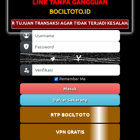
LINK TANPA GANGGUAN
BOCILTOTO.ID
OR TUJUAN TRANSAKSI AGAR TIDAK TERJADI KESALAHAN PENG
Remember Me
Masuk
Daftar Sekarang
RTP BOCILTOTO
VPN GRATIS