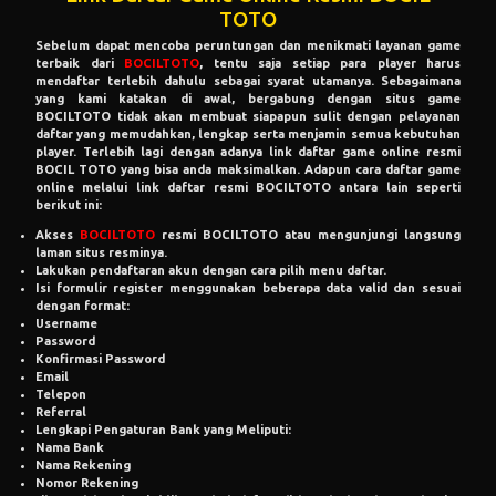
TOTO
Sebelum dapat mencoba peruntungan dan menikmati layanan game
terbaik dari
BOCILTOTO
, tentu saja setiap para player harus
mendaftar terlebih dahulu sebagai syarat utamanya. Sebagaimana
yang kami katakan di awal, bergabung dengan situs game
BOCILTOTO tidak akan membuat siapapun sulit dengan pelayanan
daftar yang memudahkan, lengkap serta menjamin semua kebutuhan
player. Terlebih lagi dengan adanya link daftar game online resmi
BOCIL TOTO yang bisa anda maksimalkan. Adapun cara daftar game
online melalui link daftar resmi BOCILTOTO antara lain seperti
berikut ini:
Akses
BOCILTOTO
resmi BOCILTOTO atau mengunjungi langsung
laman situs resminya.
Lakukan pendaftaran akun dengan cara pilih menu daftar.
Isi formulir register menggunakan beberapa data valid dan sesuai
dengan format:
Username
Password
Konfirmasi Password
Email
Telepon
Referral
Lengkapi Pengaturan Bank yang Meliputi:
Nama Bank
Nama Rekening
Nomor Rekening