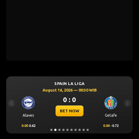
SPAIN LA LIGA
August 16, 2026 — 00:30 WIB
0 : 0
Previous
Next
BET NOW
Alaves
Getafe
0.00
0.62
0.00
-0.72