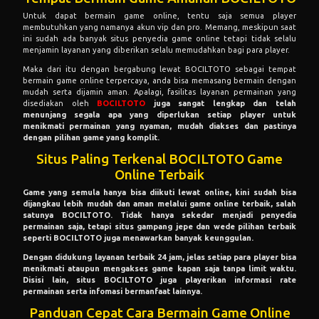
Untuk dapat bermain game online, tentu saja semua player
membutuhkan yang namanya akun vip dan pro. Memang, meskipun saat
ini sudah ada banyak situs penyedia game online tetapi tidak selalu
menjamin layanan yang diberikan selalu memudahkan bagi para player.
Maka dari itu dengan bergabung lewat BOCILTOTO sebagai tempat
bermain game online terpercaya, anda bisa memasang bermain dengan
mudah serta dijamin aman. Apalagi, fasilitas layanan permainan yang
disediakan oleh
BOCILTOTO
juga sangat lengkap dan telah
menunjang segala apa yang diperlukan setiap player untuk
menikmati permainan yang nyaman, mudah diakses dan pastinya
dengan pilihan game yang komplit.
Situs Paling Terkenal BOCILTOTO Game
Online Terbaik
Game yang semula hanya bisa diikuti lewat online, kini sudah bisa
dijangkau lebih mudah dan aman melalui game online terbaik, salah
satunya BOCILTOTO. Tidak hanya sekedar menjadi penyedia
permainan saja, tetapi situs gampang jepe dan wede pilihan terbaik
seperti BOCILTOTO juga menawarkan banyak keunggulan.
Dengan didukung layanan terbaik 24 jam, jelas setiap para player bisa
menikmati ataupun mengakses game kapan saja tanpa limit waktu.
Disisi lain, situs BOCILTOTO juga playerikan informasi rate
permainan serta infomasi bermanfaat lainnya.
Panduan Cepat Cara Bermain Game Online