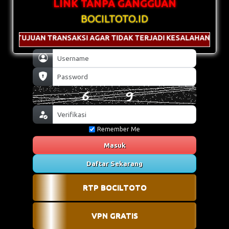
LINK TANPA GANGGUAN
BOCILTOTO.ID
UAN TRANSAKSI AGAR TIDAK TERJADI KESALAHAN PENGIRIMAN 
Remember Me
Masuk
Daftar Sekarang
RTP BOCILTOTO
VPN GRATIS