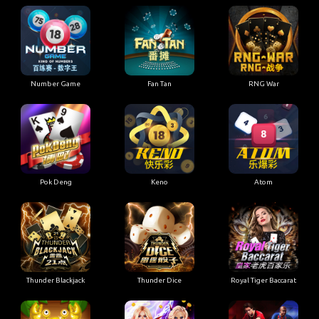
Number Game
Fan Tan
RNG War
Pok Deng
Keno
Atom
Thunder Blackjack
Thunder Dice
Royal Tiger Baccarat