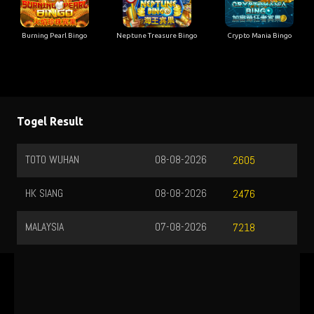
Burning Pearl Bingo
Neptune Treasure Bingo
Crypto Mania Bingo
Togel Result
TOTO WUHAN
08-08-2026
2605
HK SIANG
08-08-2026
2476
MALAYSIA
07-08-2026
7218