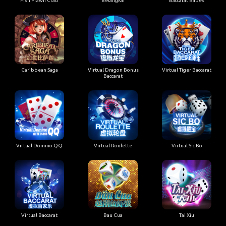
Fish Prawn Crab
Belangkai
Baccarat Babes
Caribbean Saga
Virtual Dragon Bonus
Virtual Tiger Baccarat
Baccarat
Virtual Domino QQ
Virtual Roulette
Virtual Sic Bo
Virtual Baccarat
Bau Cua
Tai Xiu