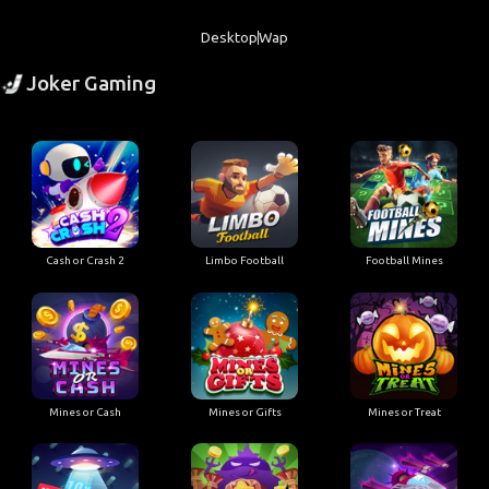
Desktop
Wap
Joker Gaming
Cash or Crash 2
Limbo Football
Football Mines
Mines or Cash
Mines or Gifts
Mines or Treat