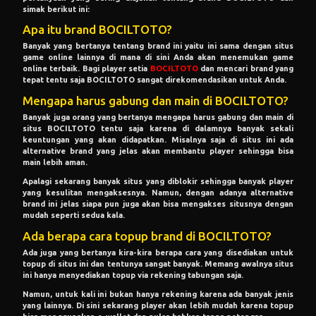
simak berikut ini:
Apa itu brand BOCILTOTO?
Banyak yang bertanya tentang brand ini yaitu ini sama dengan situs
game online lainnya di mana di sini Anda akan menemukan game
online terbaik. Bagi player setia
BOCILTOTO
dan mencari brand yang
tepat tentu saja BOCILTOTO sangat direkomendasikan untuk Anda.
Mengapa harus gabung dan main di BOCILTOTO?
Banyak juga orang yang bertanya mengapa harus gabung dan main di
situs BOCILTOTO tentu saja karena di dalamnya banyak sekali
keuntungan yang akan didapatkan. Misalnya saja di situs ini ada
alternative brand yang jelas akan membantu player sehingga bisa
main lebih aman.
Apalagi sekarang banyak situs yang diblokir sehingga banyak player
yang kesulitan mengaksesnya. Namun, dengan adanya alternative
brand ini jelas siapa pun juga akan bisa mengakses situsnya dengan
mudah seperti sedua kala.
Ada berapa cara topup brand di BOCILTOTO?
Ada juga yang bertanya kira-kira berapa cara yang disediakan untuk
topup di situs ini dan tentunya sangat banyak. Memang awalnya situs
ini hanya menyediakan topup via rekening tabungan saja.
Namun, untuk kali ini bukan hanya rekening karena ada banyak jenis
yang lainnya. Di sini sekarang player akan lebih mudah karena topup