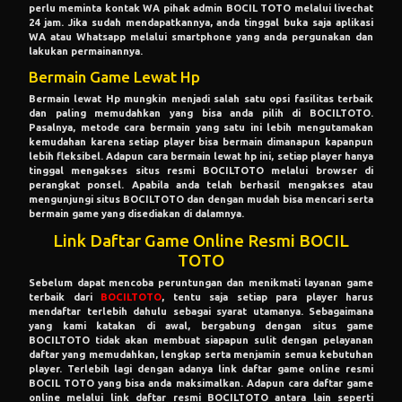
perlu meminta kontak WA pihak admin BOCIL TOTO melalui livechat
24 jam. Jika sudah mendapatkannya, anda tinggal buka saja aplikasi
WA atau Whatsapp melalui smartphone yang anda pergunakan dan
lakukan permainannya.
Bermain Game Lewat Hp
Bermain lewat Hp mungkin menjadi salah satu opsi fasilitas terbaik
dan paling memudahkan yang bisa anda pilih di BOCILTOTO.
Pasalnya, metode cara bermain yang satu ini lebih mengutamakan
kemudahan karena setiap player bisa bermain dimanapun kapanpun
lebih fleksibel. Adapun cara bermain lewat hp ini, setiap player hanya
tinggal mengakses situs resmi BOCILTOTO melalui browser di
perangkat ponsel. Apabila anda telah berhasil mengakses atau
mengunjungi situs BOCILTOTO dan dengan mudah bisa mencari serta
bermain game yang disediakan di dalamnya.
Link Daftar Game Online Resmi BOCIL
TOTO
Sebelum dapat mencoba peruntungan dan menikmati layanan game
terbaik dari
BOCILTOTO
, tentu saja setiap para player harus
mendaftar terlebih dahulu sebagai syarat utamanya. Sebagaimana
yang kami katakan di awal, bergabung dengan situs game
BOCILTOTO tidak akan membuat siapapun sulit dengan pelayanan
daftar yang memudahkan, lengkap serta menjamin semua kebutuhan
player. Terlebih lagi dengan adanya link daftar game online resmi
BOCIL TOTO yang bisa anda maksimalkan. Adapun cara daftar game
online melalui link daftar resmi BOCILTOTO antara lain seperti