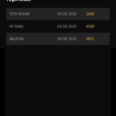
TOTO WUHAN
09-08-2026
1695
HK SIANG
09-08-2026
4008
MALAYSIA
08-08-2026
6851