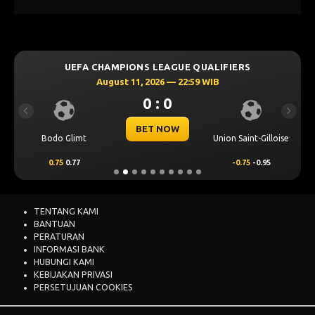
UEFA CHAMPIONS LEAGUE QUALIFIERS
August 11, 2026 — 22:59 WIB
0 : 0
Previous
Next
BET NOW
Bodo Glimt
Union Saint-Gilloise
0.75
0.77
-0.75
-0.95
TENTANG KAMI
BANTUAN
PERATURAN
INFORMASI BANK
HUBUNGI KAMI
KEBIJAKAN PRIVASI
PERSETUJUAN COOKIES