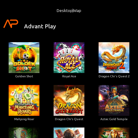
Desktop
Wap
Advant Play
Golden Shot
Royal Ace
Dragon Chi's Quest 2
Mahjong Roar
Dragon Chi’s Quest
Aztec Gold Temple