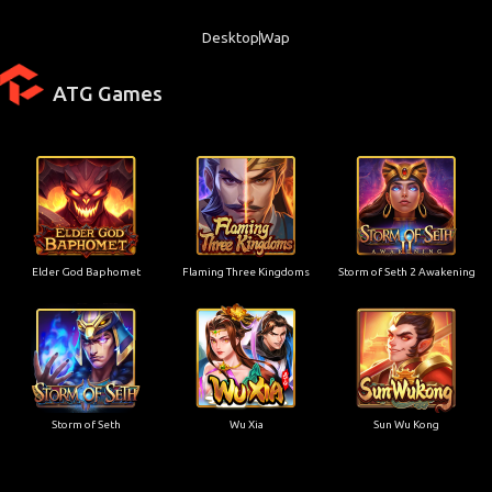
Desktop
Wap
ATG Games
Elder God Baphomet
Flaming Three Kingdoms
Storm of Seth 2 Awakening
Storm of Seth
Wu Xia
Sun Wu Kong