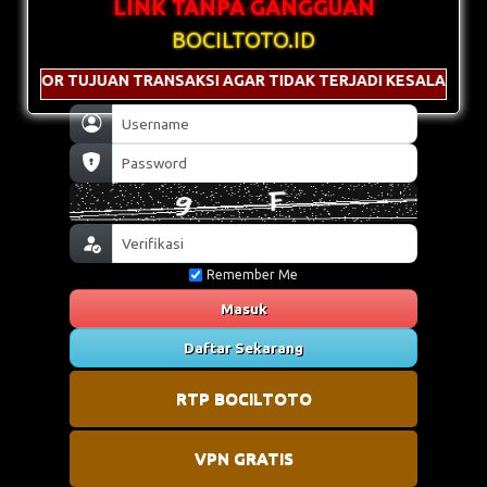
LINK TANPA GANGGUAN
BOCILTOTO.ID
NOMOR TUJUAN TRANSAKSI AGAR TIDAK TERJADI KESALAHAN PE
Remember Me
Masuk
Daftar Sekarang
RTP BOCILTOTO
VPN GRATIS