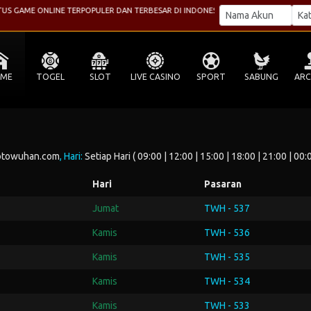
AME ONLINE TERPOPULER DAN TERBESAR DI INDONESIA DENGAN BERBAGAI PROMO 
ME
TOGEL
SLOT
LIVE CASINO
SPORT
SABUNG
ARC
towuhan.com
, Hari:
Setiap Hari ( 09:00 | 12:00 | 15:00 | 18:00 | 21:00 | 00:
Hari
Pasaran
Jumat
TWH - 537
Kamis
TWH - 536
Kamis
TWH - 535
Kamis
TWH - 534
Kamis
TWH - 533