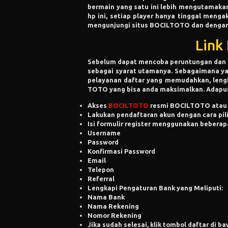
bermain yang satu ini lebih mengutamakan
hp ini, setiap player hanya tinggal meng
mengunjungi situs BOCILTOTO dan dengan 
Link
Sebelum dapat mencoba peruntungan dan 
sebagai syarat utamanya. Sebagaimana ya
pelayanan daftar yang memudahkan, lengk
TOTO yang bisa anda maksimalkan. Adapun c
Akses
BOCILTOTO
resmi BOCILTOTO atau m
Lakukan pendaftaran akun dengan cara pili
Isi formulir register menggunakan beberap
Username
Password
Konfirmasi Password
Email
Telepon
Referral
Lengkapi Pengaturan Bank yang Meliputi:
Nama Bank
Nama Rekening
Nomor Rekening
Jika sudah selesai, klik tombol daftar di 