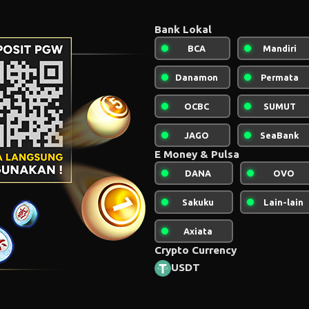
Bank Lokal
BNI
BRI
UOB
BJB
PANIN
BSI
NEO
DBS
Sinarmas
E Money & Pulsa
DANA
OVO
Sakuku
Lain-lain
Axiata
Crypto Currency
USDT