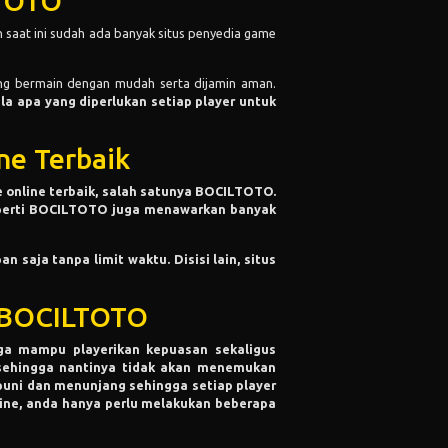
TOTO
saat ini sudah ada banyak situs penyedia game
ng bermain dengan mudah serta dijamin aman.
a apa yang diperlukan setiap player untuk
ne Terbaik
e online terbaik, salah satunya BOCILTOTO.
seperti BOCILTOTO juga menawarkan banyak
saja tanpa limit waktu. Disisi lain, situs
i BOCILTOTO
ga mampu playerikan kepuasan sekaligus
sehingga nantinya tidak akan menemukan
ni dan menunjang sehingga setiap player
ine, anda hanya perlu melakukan beberapa