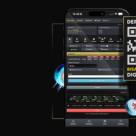
BCA
Mandiri
Danamon
Permata
OCBC
SUMUT
JAGO
SeaBank