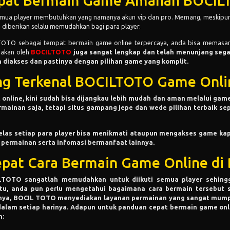
pat Bermain Game Amanah BOCIL
semua player membutuhkan yang namanya akun vip dan pro. Memang, meskipun 
g diberikan selalu memudahkan bagi para player.
TOTO sebagai tempat bermain game online terpercaya, anda bisa memasa
diakan oleh
BOCILTOTO
juga sangat lengkap dan telah menunjang segal
diakses dan pastinya dengan pilihan game yang komplit.
ing Terkenal BOCILTOTO Game Onli
 online, kini sudah bisa dijangkau lebih mudah dan aman melalui gam
rmainan saja, tetapi situs gampang jepe dan wede pilihan terbaik 
elas setiap para player bisa menikmati ataupun mengakses game kapan 
 permainan serta infomasi bermanfaat lainnya.
pat Cara Bermain Game Online d
LTOTO sangatlah memudahkan untuk diikuti semua player sehing
tu, anda pun perlu mengetahui bagaimana cara bermain tersebut 
gnya, BOCIL TOTO menyediakan layanan permainan yang sangat mumpu
lam setiap harinya. Adapun untuk panduan cepat bermain game onl
n: