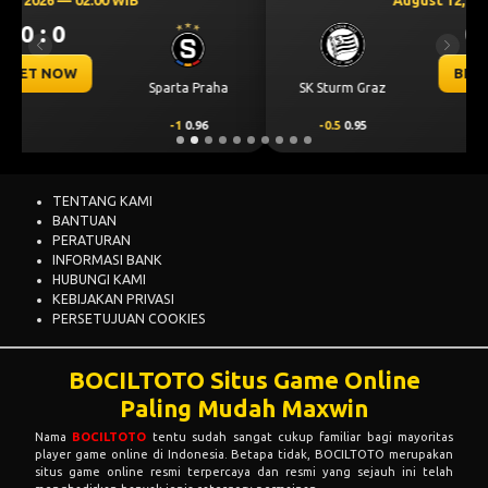
0 : 0
Previous
Next
BET NOW
SK Sturm Graz
Fenerbahce
-0.5
0.95
0.5
0.87
TENTANG KAMI
BANTUAN
PERATURAN
INFORMASI BANK
HUBUNGI KAMI
KEBIJAKAN PRIVASI
PERSETUJUAN COOKIES
BOCILTOTO Situs Game Online
Paling Mudah Maxwin
Nama
BOCILTOTO
tentu sudah sangat cukup familiar bagi mayoritas
player game online di Indonesia. Betapa tidak, BOCILTOTO merupakan
situs game online resmi terpercaya dan resmi yang sejauh ini telah