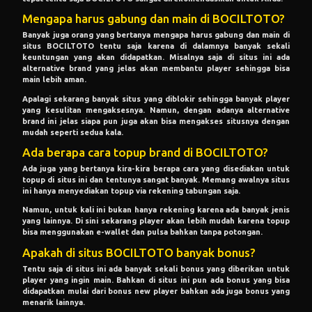
Mengapa harus gabung dan main di BOCILTOTO?
Banyak juga orang yang bertanya mengapa harus gabung dan main di
situs BOCILTOTO tentu saja karena di dalamnya banyak sekali
keuntungan yang akan didapatkan. Misalnya saja di situs ini ada
alternative brand yang jelas akan membantu player sehingga bisa
main lebih aman.
Apalagi sekarang banyak situs yang diblokir sehingga banyak player
yang kesulitan mengaksesnya. Namun, dengan adanya alternative
brand ini jelas siapa pun juga akan bisa mengakses situsnya dengan
mudah seperti sedua kala.
Ada berapa cara topup brand di BOCILTOTO?
Ada juga yang bertanya kira-kira berapa cara yang disediakan untuk
topup di situs ini dan tentunya sangat banyak. Memang awalnya situs
ini hanya menyediakan topup via rekening tabungan saja.
Namun, untuk kali ini bukan hanya rekening karena ada banyak jenis
yang lainnya. Di sini sekarang player akan lebih mudah karena topup
bisa menggunakan e-wallet dan pulsa bahkan tanpa potongan.
Apakah di situs BOCILTOTO banyak bonus?
Tentu saja di situs ini ada banyak sekali bonus yang diberikan untuk
player yang ingin main. Bahkan di situs ini pun ada bonus yang bisa
didapatkan mulai dari bonus new player bahkan ada juga bonus yang
menarik lainnya.