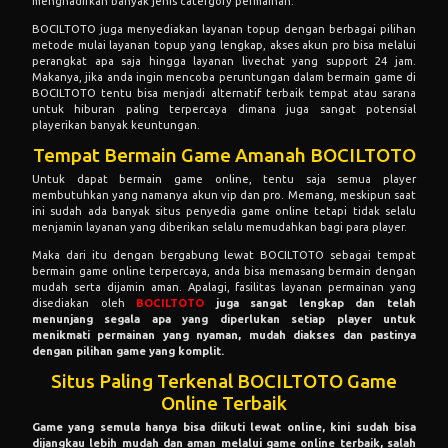
menghadirkan banyak jenis catergory permainan.
BOCILTOTO juga menyediakan layanan topup dengan berbagai pilihan
metode mulai layanan topup yang lengkap, akses akun pro bisa melalui
perangkat apa saja hingga layanan livechat yang support 24 jam.
Makanya, jika anda ingin mencoba peruntungan dalam bermain game di
BOCILTOTO tentu bisa menjadi alternatif terbaik tempat atau sarana
untuk hiburan paling terpercaya dimana juga sangat potensial
playerikan banyak keuntungan.
Tempat Bermain Game Amanah BOCILTOTO
Untuk dapat bermain game online, tentu saja semua player
membutuhkan yang namanya akun vip dan pro. Memang, meskipun saat
ini sudah ada banyak situs penyedia game online tetapi tidak selalu
menjamin layanan yang diberikan selalu memudahkan bagi para player.
Maka dari itu dengan bergabung lewat BOCILTOTO sebagai tempat
bermain game online terpercaya, anda bisa memasang bermain dengan
mudah serta dijamin aman. Apalagi, fasilitas layanan permainan yang
disediakan oleh
BOCILTOTO
juga sangat lengkap dan telah
menunjang segala apa yang diperlukan setiap player untuk
menikmati permainan yang nyaman, mudah diakses dan pastinya
dengan pilihan game yang komplit.
Situs Paling Terkenal BOCILTOTO Game
Online Terbaik
Game yang semula hanya bisa diikuti lewat online, kini sudah bisa
dijangkau lebih mudah dan aman melalui game online terbaik, salah