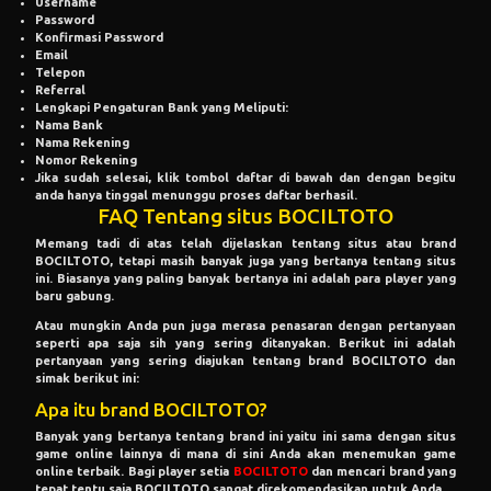
Username
Password
Konfirmasi Password
Email
Telepon
Referral
Lengkapi Pengaturan Bank yang Meliputi:
Nama Bank
Nama Rekening
Nomor Rekening
Jika sudah selesai, klik tombol daftar di bawah dan dengan begitu
anda hanya tinggal menunggu proses daftar berhasil.
FAQ Tentang situs BOCILTOTO
Memang tadi di atas telah dijelaskan tentang situs atau brand
BOCILTOTO, tetapi masih banyak juga yang bertanya tentang situs
ini. Biasanya yang paling banyak bertanya ini adalah para player yang
baru gabung.
Atau mungkin Anda pun juga merasa penasaran dengan pertanyaan
seperti apa saja sih yang sering ditanyakan. Berikut ini adalah
pertanyaan yang sering diajukan tentang brand BOCILTOTO dan
simak berikut ini:
Apa itu brand BOCILTOTO?
Banyak yang bertanya tentang brand ini yaitu ini sama dengan situs
game online lainnya di mana di sini Anda akan menemukan game
online terbaik. Bagi player setia
BOCILTOTO
dan mencari brand yang
tepat tentu saja BOCILTOTO sangat direkomendasikan untuk Anda.